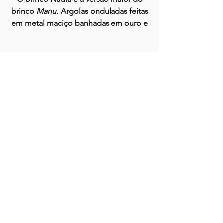
brinco
Manu.
Argolas onduladas feitas
em metal maciço banhadas em ouro e
ródio.
página inicial
shop
otisbyotis
processo
contato