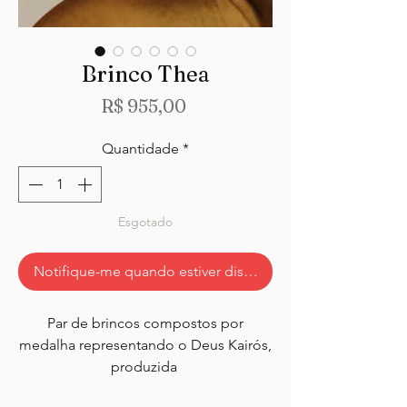
Brinco Thea
Preço
R$ 955,00
Quantidade
*
Esgotado
Notifique-me quando estiver disponível
Par de brincos compostos por
medalha representando o Deus Kairós,
produzida
em fundição de metal, banhada a ouro